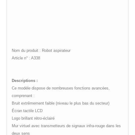
global.com/includes/templates/theme100/templates/tpl_product_in
/web/m.liectroux-
on line
35
global.com/includes/templates/theme100/templates/tpl_product_in
on line
42
Nom du produit : Robot aspirateur
Article n° : A338
Descriptions :
Ce modèle dispose de nombreuses fonctions avancées,
comprenant :
Bruit extrêmement faible (niveau le plus bas du secteur)
Écran tactile LCD
Logo brillant rétro-éclairé
Mur virtuel avec transmetteurs de signaux infra-rouge dans les
deux sens