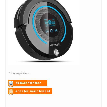
Robot aspirateur
Warning
: Undefined variable
$vii_demo_video_text in
Warning
: Undefined variable
/web/m.liectroux-
$vii_buy_now_text in