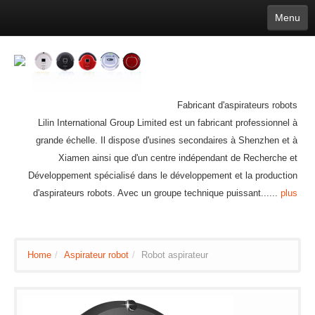
Menu
English
繁體中文
Español
русский
Қазақша
Français
Deutsch
Português
日本語
한국어
Nederlands
belgischen
čeština
عربي
Ελληνικά
עברית
Latvijas
Slovenija
Magyar
Lietuva
Dansk
Polski
Svenska
Italiano
ไทย
Fabricant d'aspirateurs robots
Suomi
Hrvatski
Română
Mongolian
bāṅlā
Norsk
Türkçe
Lilin International Group Limited est un fabricant professionnel à
Ўзбек тили
india
Tiếng Việt
íslenska
grande échelle. Il dispose d'usines secondaires à Shenzhen et à
Estonia
Bulgarian
Ukrainian
Slovenčina
Xiamen ainsi que d'un centre indépendant de Recherche et
Développement spécialisé dans le développement et la production
d'aspirateurs robots. Avec un groupe technique puissant......
plus
Home
/
Aspirateur robot
/
Robot aspirateur