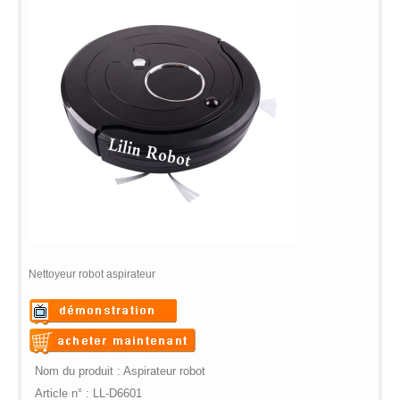
Nettoyeur robot aspirateur
Warning
: Undefined variable
$vii_demo_video_text in
Warning
: Undefined variable
Nom du produit : Aspirateur robot
/web/m.liectroux-
$vii_buy_now_text in
Article n° : LL-D6601