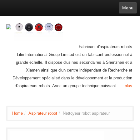
Menu
English
繁體中文
Español
русский
Қазақша
Français
Deutsch
Português
日本語
한국어
Nederlands
belgischen
čeština
عربي
Ελληνικά
עברית
Latvijas
Slovenija
Magyar
Lietuva
Dansk
Polski
Svenska
Italiano
ไทย
Fabricant d'aspirateurs robots
Suomi
Hrvatski
Română
Mongolian
bāṅlā
Norsk
Türkçe
Lilin International Group Limited est un fabricant professionnel à
Ўзбек тили
india
Tiếng Việt
íslenska
Estonia
Bulgarian
grande échelle. Il dispose d'usines secondaires à Shenzhen et à
Ukrainian
Slovenčina
Xiamen ainsi que d'un centre indépendant de Recherche et
Développement spécialisé dans le développement et la production
d'aspirateurs robots. Avec un groupe technique puissant......
plus
Home
/
Aspirateur robot
/
Nettoyeur robot aspirateur